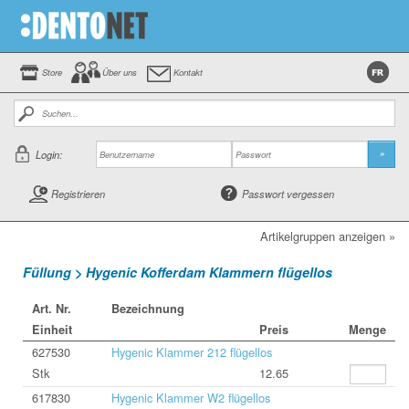
Store
Über uns
Kontakt
Login:
»
Registrieren
Passwort vergessen
Artikelgruppen anzeigen »
Füllung > Hygenic Kofferdam Klammern flügellos
Art. Nr.
Bezeichnung
Einheit
Preis
Menge
627530
Hygenic Klammer 212 flügellos
Stk
12.65
617830
Hygenic Klammer W2 flügellos