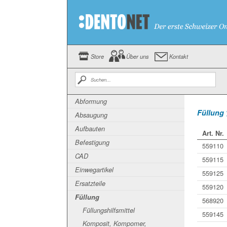
Store
Über uns
Kontakt
Abformung
Füllung 
Absaugung
Aufbauten
Art. Nr.
Befestigung
559110
CAD
559115
Einwegartikel
559125
Ersatzteile
559120
Füllung
568920
Füllungshilfsmittel
559145
Komposit, Kompomer,