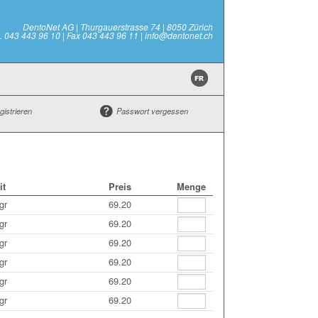
DentoNet AG | Thurgauerstrasse 74 | 8050 Zürich
l. 043 443 96 10 | Fax 043 443 96 11 | info@dentonet.ch
gistrieren
Passwort vergessen
it
Preis
Menge
gr
69.20
gr
69.20
gr
69.20
gr
69.20
gr
69.20
gr
69.20