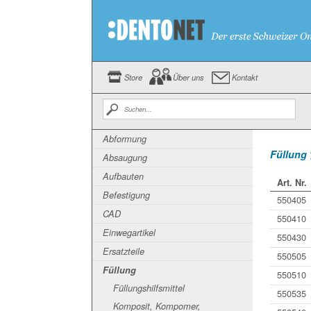
Store
Über uns
Kontakt
Abformung
Füllung
Absaugung
Aufbauten
Art. Nr.
Befestigung
550405
CAD
550410
Einwegartikel
550430
Ersatzteile
550505
Füllung
550510
Füllungshilfsmittel
550535
Komposit, Kompomer,