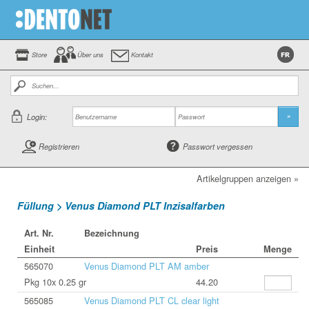
Store
Über uns
Kontakt
Login:
»
Registrieren
Passwort vergessen
Artikelgruppen anzeigen »
Füllung > Venus Diamond PLT Inzisalfarben
Art. Nr.
Bezeichnung
Einheit
Preis
Menge
565070
Venus Diamond PLT AM amber
Pkg 10x 0.25 gr
44.20
565085
Venus Diamond PLT CL clear light