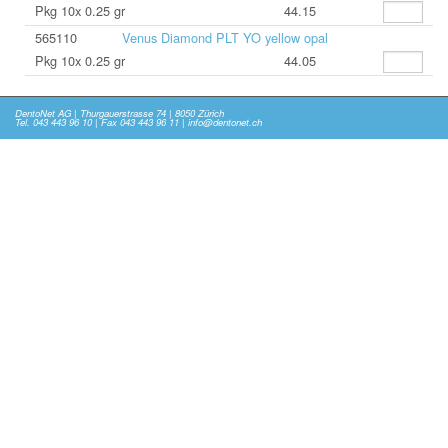
Pkg 10x 0.25 gr
44.15
565110
Venus Diamond PLT YO yellow opal
Pkg 10x 0.25 gr
44.05
DentoNet AG | Thurgauerstrasse 74 | 8050 Zürich
Tel. 043 443 96 10 | Fax 043 443 96 11 | info@dentonet.ch