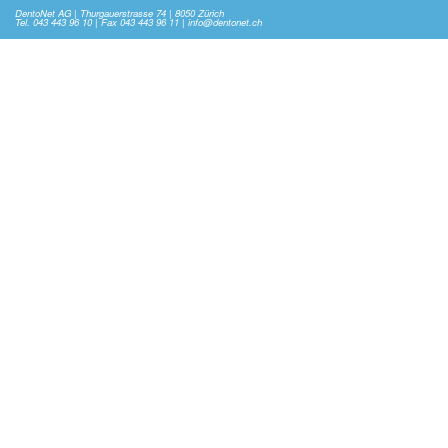
DentoNet AG | Thurgauerstrasse 74 | 8050 Zürich
Tel. 043 443 96 10 | Fax 043 443 96 11 | info@dentonet.ch