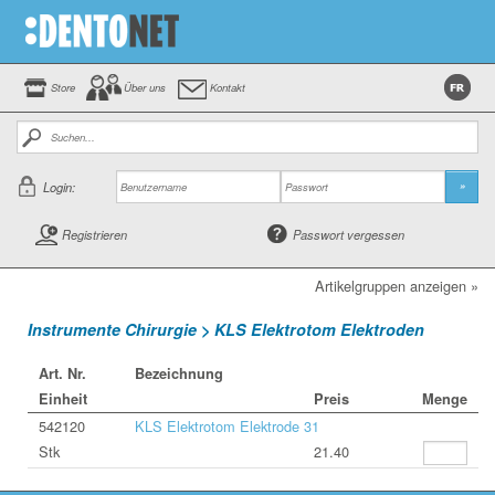
Store
Über uns
Kontakt
Login:
»
Registrieren
Passwort vergessen
Artikelgruppen anzeigen »
Instrumente Chirurgie > KLS Elektrotom Elektroden
Art. Nr.
Bezeichnung
Einheit
Preis
Menge
542120
KLS Elektrotom Elektrode 31
Stk
21.40