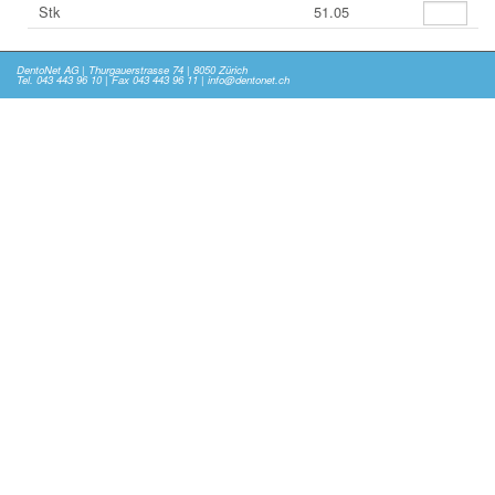
Stk
51.05
DentoNet AG | Thurgauerstrasse 74 | 8050 Zürich
Tel. 043 443 96 10 | Fax 043 443 96 11 | info@dentonet.ch