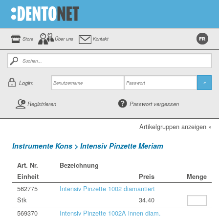
Store
Über uns
Kontakt
Login:
»
Registrieren
Passwort vergessen
Artikelgruppen anzeigen »
Instrumente Kons > Intensiv Pinzette Meriam
Art. Nr.
Bezeichnung
Einheit
Preis
Menge
562775
Intensiv Pinzette 1002 diamantiert
Stk
34.40
569370
Intensiv Pinzette 1002A innen diam.