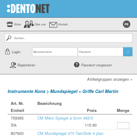
Store
Über uns
Kontakt
Login:
»
Registrieren
Passwort vergessen
Artikelgruppen anzeigen »
Instrumente Kons > Mundspiegel + Griffe Carl Martin
Art. Nr.
Bezeichnung
Einheit
Preis
Menge
759365
CM Mikro Spiegel ø 5mm 465/5
Stk
115.90
807920
CM Mundspiegel 470 TwinSide 4 plan