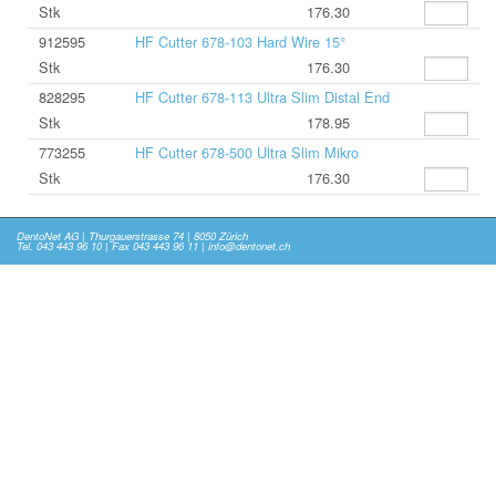
Stk
176.30
912595
HF Cutter 678-103 Hard Wire 15°
Stk
176.30
828295
HF Cutter 678-113 Ultra Slim Distal End
Stk
178.95
773255
HF Cutter 678-500 Ultra Slim Mikro
Stk
176.30
DentoNet AG | Thurgauerstrasse 74 | 8050 Zürich
Tel. 043 443 96 10 | Fax 043 443 96 11 | info@dentonet.ch