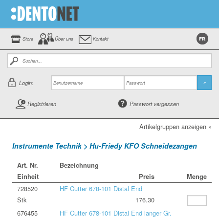
Store
Über uns
Kontakt
Login:
»
Registrieren
Passwort vergessen
Artikelgruppen anzeigen »
Instrumente Technik > Hu-Friedy KFO Schneidezangen
Art. Nr.
Bezeichnung
Einheit
Preis
Menge
728520
HF Cutter 678-101 Distal End
Stk
176.30
676455
HF Cutter 678-101 Distal End langer Gr.