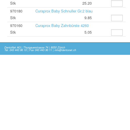
Stk
25.20
970180
Curaprox Baby Schnuller Gr.2 blau
Stk
9.85
970160
Curaprox Baby Zahnbürste 4260
Stk
5.05
DentoNet AG | Thurgauerstrasse 74 | 8050 Zürich
Tel. 043 443 96 10 | Fax 043 443 96 11 | info@dentonet.ch