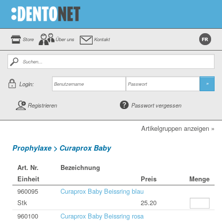
Store
Über uns
Kontakt
Login:
»
Registrieren
Passwort vergessen
Artikelgruppen anzeigen »
Prophylaxe > Curaprox Baby
Art. Nr.
Bezeichnung
Einheit
Preis
Menge
960095
Curaprox Baby Beissring blau
Stk
25.20
960100
Curaprox Baby Beissring rosa