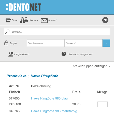
Store
Über uns
Kontakt
Login:
»
Registrieren
Passwort vergessen
Artikelgruppen anzeigen »
Prophylaxe > Hawe Ringtöpfe
Art. Nr.
Bezeichnung
Einheit
Preis
Menge
517650
Hawe Ringtöpfe 985 blau
Pkg 100
26.70
840765
Hawe Ringtöpfe 986 mehrfarbig