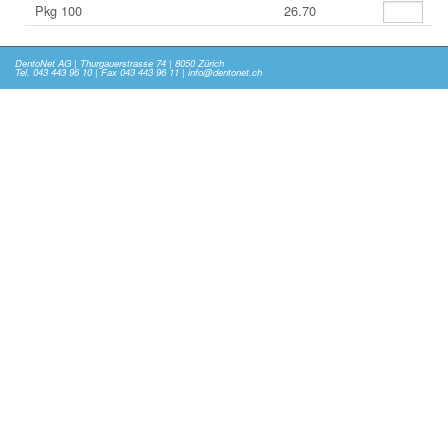
Pkg 100
26.70
DentoNet AG | Thurgauerstrasse 74 | 8050 Zürich
Tel. 043 443 96 10 | Fax 043 443 96 11 | info@dentonet.ch