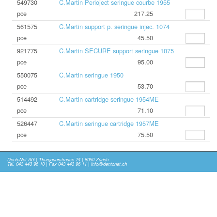
549730
C.Martin Perioject seringue courbe 1955
pce
217.25
561575
C.Martin support p. seringue injec. 1074
pce
45.50
921775
C.Martin SECURE support seringue 1075
pce
95.00
550075
C.Martin seringue 1950
pce
53.70
514492
C.Martin cartridge seringue 1954ME
pce
71.10
526447
C.Martin seringue cartridge 1957ME
pce
75.50
DentoNet AG | Thurgauerstrasse 74 | 8050 Zürich
Tel. 043 443 96 10 | Fax 043 443 96 11 | info@dentonet.ch