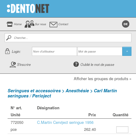
Home
Sur nous
Contact
Login:
»
S'inscrire
Oublié le mot de passe
Afficher les groupes de produits »
Seringues et accessoires > Anesthésie > Carl Martin
seringues / Perioject
N° art.
Désignation
Unité
Prix
Quantité
772050
C.Martin Cerviject seringue 1956
pce
262.40