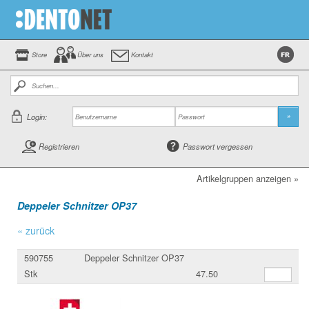
Store
Über uns
Kontakt
Login:
»
Registrieren
Passwort vergessen
Artikelgruppen anzeigen »
Deppeler Schnitzer OP37
« zurück
590755
Deppeler Schnitzer OP37
Stk
47.50