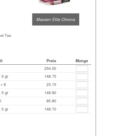
Maxcem Elite Chroma
nal Tips
it
Preis
Menge
254.50
 5 gr
148.75
 + 8
23.15
 5 gr
148.80
0
85.80
 5 gr
148.70