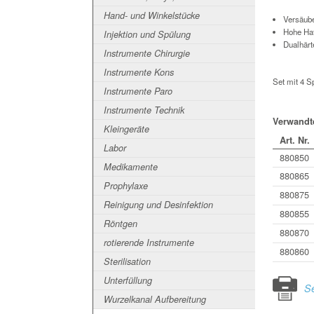
Hand- und Winkelstücke
Versäube
Hohe Haft
Injektion und Spülung
Dualhärt
Instrumente Chirurgie
Instrumente Kons
Set mit 4 Sp
Instrumente Paro
Instrumente Technik
Verwandte
Kleingeräte
Art. Nr.
Labor
880850
Medikamente
880865
Prophylaxe
880875
Reinigung und Desinfektion
880855
Röntgen
880870
rotierende Instrumente
880860
Sterilisation
Unterfüllung
Se
Wurzelkanal Aufbereitung