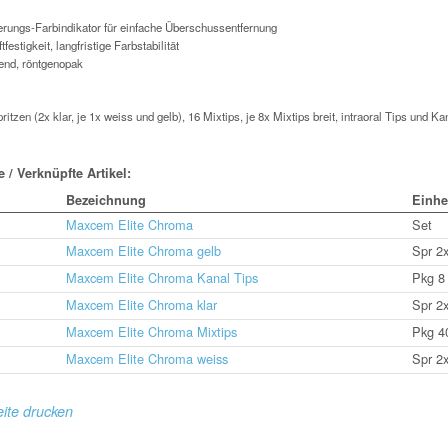
rungs-Farbindikator für einfache Überschussentfernung
festigkeit, langfristige Farbstabilität
end, röntgenopak
ritzen (2x klar, je 1x weiss und gelb), 16 Mixtips, je 8x Mixtips breit, intraoral Tips und Ka
 / Verknüpfte Artikel:
Bezeichnung
Einhe
Maxcem Elite Chroma
Set
Maxcem Elite Chroma gelb
Spr 2x
Maxcem Elite Chroma Kanal Tips
Pkg 8
Maxcem Elite Chroma klar
Spr 2x
Maxcem Elite Chroma Mixtips
Pkg 4
Maxcem Elite Chroma weiss
Spr 2x
ite drucken