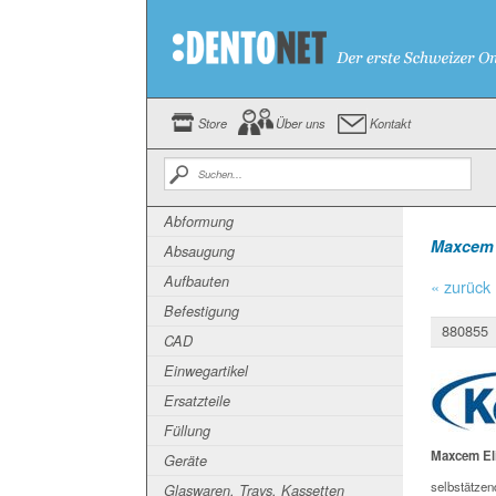
Store
Über uns
Kontakt
Abformung
Maxcem 
Absaugung
Aufbauten
« zurück
Befestigung
880855
CAD
Einwegartikel
Ersatzteile
Füllung
Maxcem El
Geräte
selbstätzen
Glaswaren, Trays, Kassetten