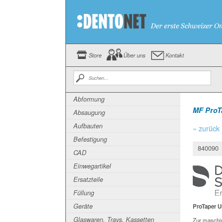
Store
Über uns
Kontakt
Abformung
MF ProT
Absaugung
Aufbauten
« zurück
Befestigung
840090
CAD
Einwegartikel
Ersatzteile
Füllung
Geräte
ProTaper U
Glaswaren, Trays, Kassetten
Zur maschin