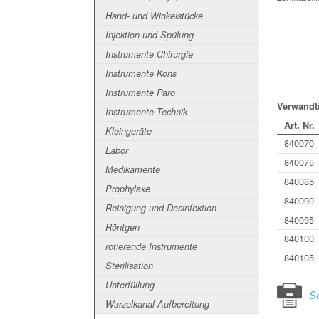
Hand- und Winkelstücke
Injektion und Spülung
Instrumente Chirurgie
Instrumente Kons
Instrumente Paro
Verwandte
Instrumente Technik
Art. Nr.
Kleingeräte
840070
Labor
840075
Medikamente
840085
Prophylaxe
840090
Reinigung und Desinfektion
840095
Röntgen
840100
rotierende Instrumente
840105
Sterilisation
Unterfüllung
Se
Wurzelkanal Aufbereitung