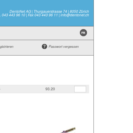
DentoNet AG | Thurgauerstrasse 74 | 8050 Zürich
l. 043 443 96 10 | Fax 043 443 96 11 | info@dentonet.ch
gistrieren
Passwort vergessen
6
93.20