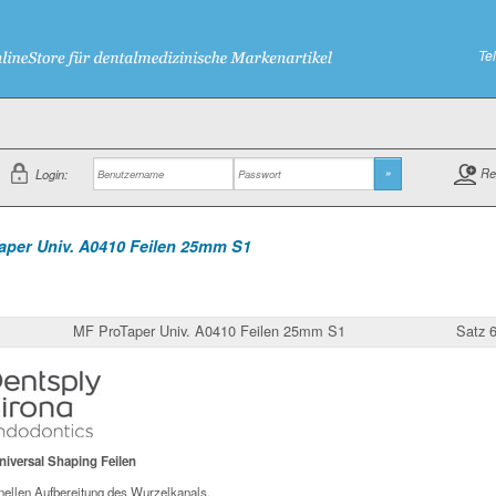
Te
Re
Login:
»
aper Univ. A0410 Feilen 25mm S1
MF ProTaper Univ. A0410 Feilen 25mm S1
Satz 
niversal Shaping Feilen
ellen Aufbereitung des Wurzelkanals.