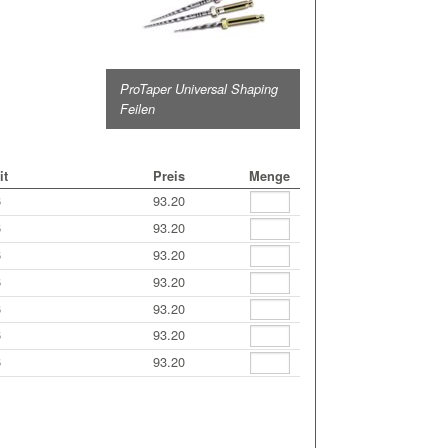
ProTaper Universal Shaping
Feilen
it
Preis
Menge
6
93.20
6
93.20
6
93.20
6
93.20
6
93.20
6
93.20
6
93.20